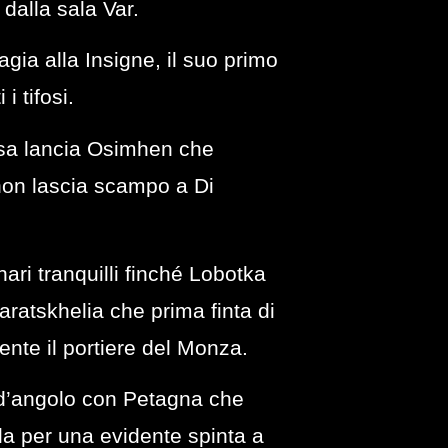
 dalla sala Var.
gia alla Insigne, il suo primo
i tifosi.
ssa lancia Osimhen che
 non lascia scampo a Di
ari tranquilli finché Lobotka
atskhelia che prima finta di
mente il portiere del Monza.
o d’angolo con Petagna che
la per una evidente spinta a