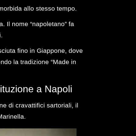
 morbida allo stesso tempo.
ia. Il nome “napoletano” fa
i.
sciuta fino in Giappone, dove
uendo la tradizione “Made in
tituzione a Napoli
i cravattifici sartoriali, il
Marinella
.