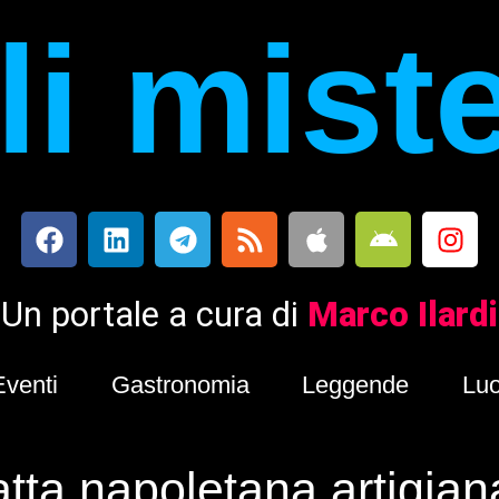
i mist
Un portale a cura di
Marco Ilardi
Eventi
Gastronomia
Leggende
Luo
tta napoletana artigian