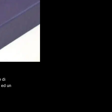
 di
 ed un