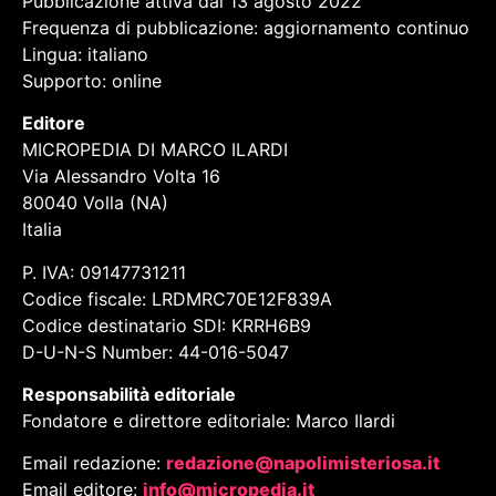
alla cultura, alle tradizioni, ai personaggi, ai luoghi e
alle leggende di Napoli e della Campania.
Pubblicazione attiva dal 13 agosto 2022
Frequenza di pubblicazione: aggiornamento continuo
Lingua: italiano
Supporto: online
Editore
MICROPEDIA DI MARCO ILARDI
Via Alessandro Volta 16
80040 Volla (NA)
Italia
P. IVA: 09147731211
Codice fiscale: LRDMRC70E12F839A
Codice destinatario SDI: KRRH6B9
D-U-N-S Number: 44-016-5047
Responsabilità editoriale
Fondatore e direttore editoriale: Marco Ilardi