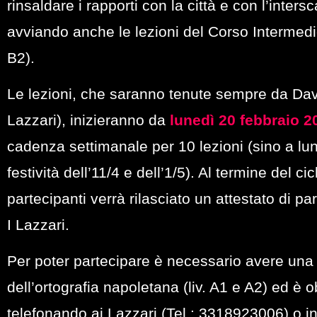
rinsaldare i rapporti con la città e con l’inte
avviando anche le lezioni del
Corso Intermedio
B2)
.
Le lezioni, che saranno tenute sempre da
Dav
Lazzari), inizieranno da
lunedì 20 febbraio 2
cadenza settimanale per 10 lezioni (sino a lu
festività dell’11/4 e dell’1/5). Al termine del ciclo
partecipanti verrà rilasciato un attestato di p
I Lazzari.
Per poter partecipare è necessario avere un
dell’ortografia napoletana (liv. A1 e A2) ed è o
telefonando ai Lazzari (
Tel.: 3318923006
) o 