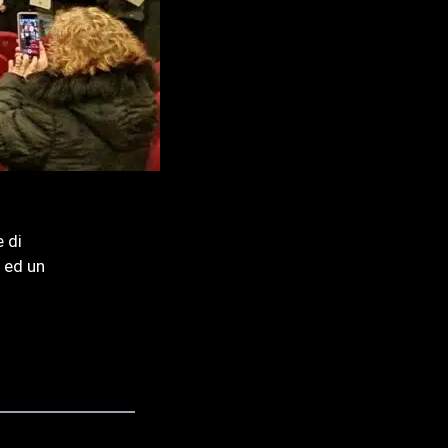
 di
 ed un