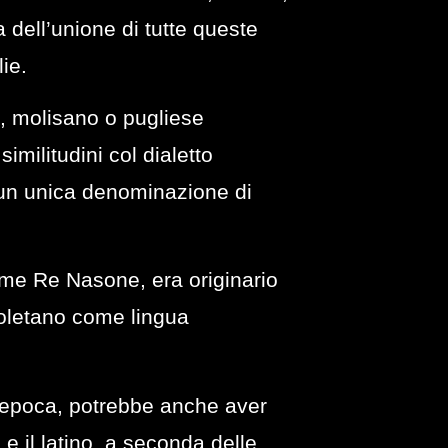
 dell’unione di tutte queste
ie.
e, molisano o pugliese
militudini col dialetto
 un unica denominazione di
ome Re Nasone, era originario
apoletano come lingua
l’epoca, potrebbe anche aver
e e il latino, a seconda delle