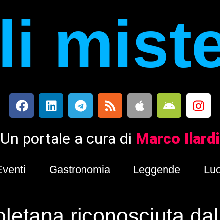
i mist
Un portale a cura di
Marco Ilardi
Eventi
Gastronomia
Leggende
Luo
oletana riconosciuta da