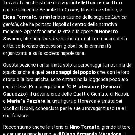
Troverete anche storie di grandi
intellettuali e scrittori
napoletani come
Benedetto Croce
, filosofo e storico, e
Elena Ferrante
, la misteriosa autrice della saga de
L’amica
geniale
, che ha portato Napoli al centro della narrativa
mondiale. Approfondiamo la vita e le opere di
Roberto
Saviano
, che con
Gomorra
ha mostrato il lato oscuro della
città, sollevando discussioni globali sulla criminalità
organizzata e sulla società napoletana.
Questa sezione non si limita solo ai personaggi famosi, ma dà
spazio anche a quei
personaggi del popolo
che, con le loro
storie e la loro unicità, sono entrati nella leggenda popolare
napoletana. Personaggi come
‘O Professore (Gennaro
Capuozzo)
, il giovane eroe delle Quattro Giornate di Napoli,
o
Maria ‘a Pazzarella
, una figura pittoresca e amata dei
vicoli di Napoli, conosciuta per le sue stravaganti uscite e il
suo folklore.
Raccontiamo anche le storie di
Nino Taranto
, grande attore
e cantante napoletano, e di
Diego Armando Maradona
, il